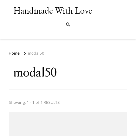
Handmade With Love
Home
modal50
modal50
Showing: 1 - 1 of 1 RESULTS