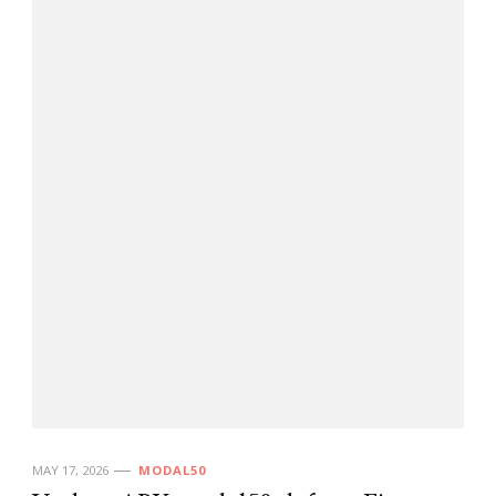
MAY 17, 2026
MODAL50