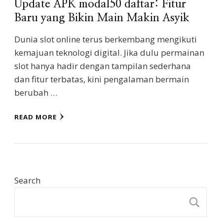
Update APK modal50 daftar: Fitur
Baru yang Bikin Main Makin Asyik
Dunia slot online terus berkembang mengikuti
kemajuan teknologi digital. Jika dulu permainan
slot hanya hadir dengan tampilan sederhana
dan fitur terbatas, kini pengalaman bermain
berubah …
READ MORE
Search
S