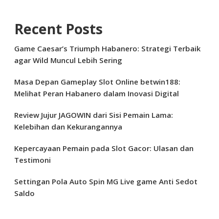
Recent Posts
Game Caesar’s Triumph Habanero: Strategi Terbaik
agar Wild Muncul Lebih Sering
Masa Depan Gameplay Slot Online betwin188:
Melihat Peran Habanero dalam Inovasi Digital
Review Jujur JAGOWIN dari Sisi Pemain Lama:
Kelebihan dan Kekurangannya
Kepercayaan Pemain pada Slot Gacor: Ulasan dan
Testimoni
Settingan Pola Auto Spin MG Live game Anti Sedot
Saldo