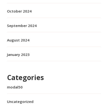
October 2024
September 2024
August 2024
January 2023
Categories
modal50
Uncategorized