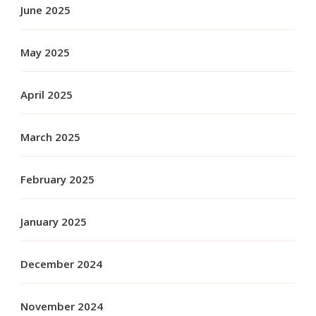
June 2025
May 2025
April 2025
March 2025
February 2025
January 2025
December 2024
November 2024