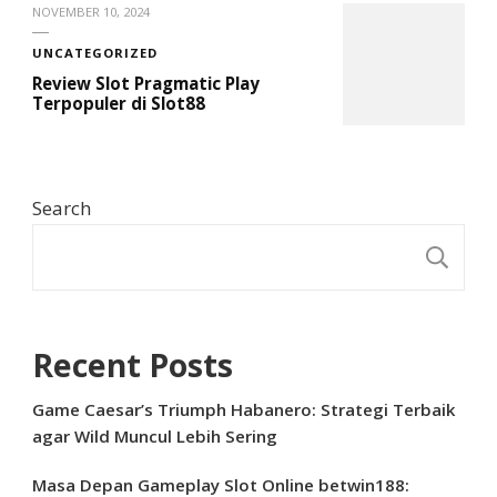
NOVEMBER 10, 2024
UNCATEGORIZED
Review Slot Pragmatic Play
Terpopuler di Slot88
Search
S
Recent Posts
Game Caesar’s Triumph Habanero: Strategi Terbaik
agar Wild Muncul Lebih Sering
Masa Depan Gameplay Slot Online betwin188: