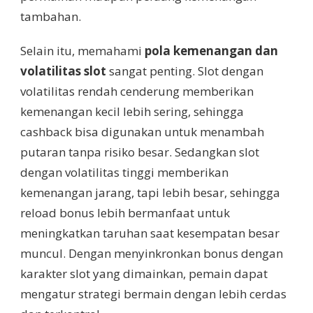
tambahan.
Selain itu, memahami
pola kemenangan dan
volatilitas slot
sangat penting. Slot dengan
volatilitas rendah cenderung memberikan
kemenangan kecil lebih sering, sehingga
cashback bisa digunakan untuk menambah
putaran tanpa risiko besar. Sedangkan slot
dengan volatilitas tinggi memberikan
kemenangan jarang, tapi lebih besar, sehingga
reload bonus lebih bermanfaat untuk
meningkatkan taruhan saat kesempatan besar
muncul. Dengan menyinkronkan bonus dengan
karakter slot yang dimainkan, pemain dapat
mengatur strategi bermain dengan lebih cerdas