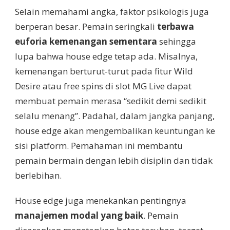
Selain memahami angka, faktor psikologis juga
berperan besar. Pemain seringkali
terbawa
euforia kemenangan sementara
sehingga
lupa bahwa house edge tetap ada. Misalnya,
kemenangan berturut-turut pada fitur Wild
Desire atau free spins di slot MG Live dapat
membuat pemain merasa “sedikit demi sedikit
selalu menang”. Padahal, dalam jangka panjang,
house edge akan mengembalikan keuntungan ke
sisi platform. Pemahaman ini membantu
pemain bermain dengan lebih disiplin dan tidak
berlebihan.
House edge juga menekankan pentingnya
manajemen modal yang baik
. Pemain