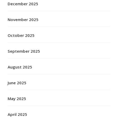
December 2025
November 2025
October 2025
September 2025
August 2025
June 2025
May 2025
April 2025