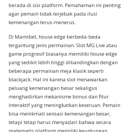
berada di sisi platform. Pemahaman ini penting
agar pemain tidak terjebak pada ilusi
kemenangan terus-menerus.
Di Mamibet, house edge berbeda-beda
tergantung jenis permainan. Slot MG Live atau
game progresif biasanya memiliki house edge
yang sedikit lebih tinggi dibandingkan dengan
beberapa permainan meja klasik seperti
blackjack. Hal ini karena slot menawarkan
peluang kemenangan besar sekaligus
menghadirkan mekanisme bonus dan fitur
interaktif yang meningkatkan keseruan. Pemain
bisa menikmati sensasi kemenangan besar,
tetapi tetap harus menyadari bahwa secara
matematis platform memiliki keuntungan