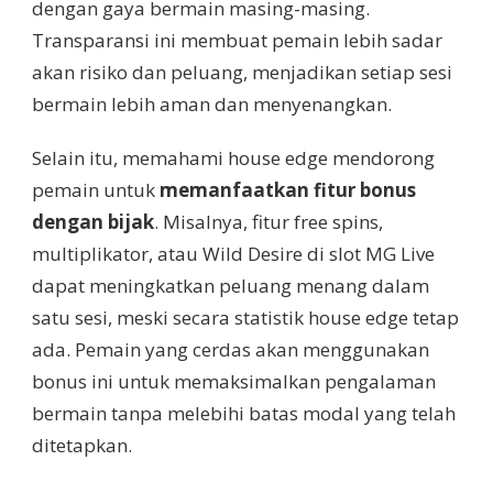
dengan gaya bermain masing-masing.
Transparansi ini membuat pemain lebih sadar
akan risiko dan peluang, menjadikan setiap sesi
bermain lebih aman dan menyenangkan.
Selain itu, memahami house edge mendorong
pemain untuk
memanfaatkan fitur bonus
dengan bijak
. Misalnya, fitur free spins,
multiplikator, atau Wild Desire di slot MG Live
dapat meningkatkan peluang menang dalam
satu sesi, meski secara statistik house edge tetap
ada. Pemain yang cerdas akan menggunakan
bonus ini untuk memaksimalkan pengalaman
bermain tanpa melebihi batas modal yang telah
ditetapkan.