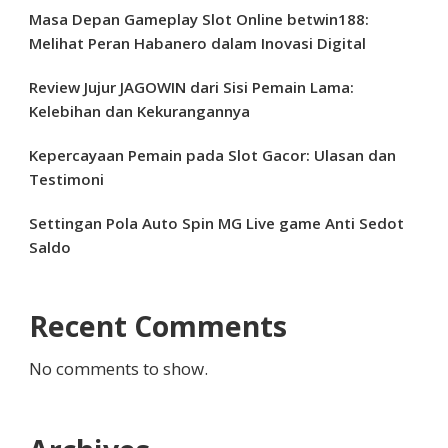
Masa Depan Gameplay Slot Online betwin188:
Melihat Peran Habanero dalam Inovasi Digital
Review Jujur JAGOWIN dari Sisi Pemain Lama:
Kelebihan dan Kekurangannya
Kepercayaan Pemain pada Slot Gacor: Ulasan dan
Testimoni
Settingan Pola Auto Spin MG Live game Anti Sedot
Saldo
Recent Comments
No comments to show.