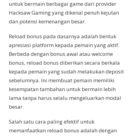
untuk bermain berbagai game dari provider
Hacksaw Gaming yang dikenal penuh kejutan
dan potensi kemenangan besar.
Reload bonus pada dasarnya adalah bentuk
apresiasi platform kepada pemain yang aktif.
Berbeda dengan bonus awal atau welcome
bonus, reload bonus diberikan secara berkala
kepada pemain yang sudah melakukan deposit
sebelumnya. Ini membuat pemain memiliki
kesempatan tambahan untuk bermain lebih
lama tanpa harus selalu mengeluarkan modal
besar.
Salah satu cara paling efektif untuk
memanfaatkan reload bonus adalah dengan