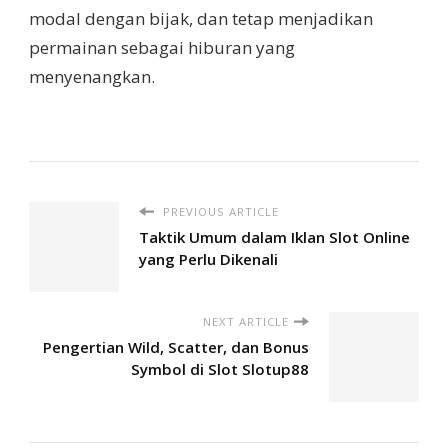
modal dengan bijak, dan tetap menjadikan
permainan sebagai hiburan yang
menyenangkan.
PREVIOUS ARTICLE
Taktik Umum dalam Iklan Slot Online
yang Perlu Dikenali
NEXT ARTICLE
Pengertian Wild, Scatter, dan Bonus
Symbol di Slot Slotup88