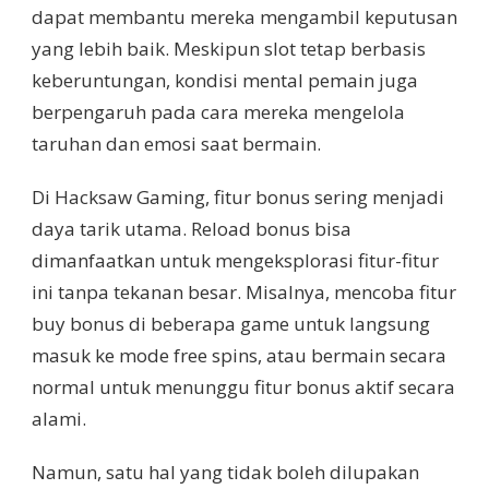
dapat membantu mereka mengambil keputusan
yang lebih baik. Meskipun slot tetap berbasis
keberuntungan, kondisi mental pemain juga
berpengaruh pada cara mereka mengelola
taruhan dan emosi saat bermain.
Di Hacksaw Gaming, fitur bonus sering menjadi
daya tarik utama. Reload bonus bisa
dimanfaatkan untuk mengeksplorasi fitur-fitur
ini tanpa tekanan besar. Misalnya, mencoba fitur
buy bonus di beberapa game untuk langsung
masuk ke mode free spins, atau bermain secara
normal untuk menunggu fitur bonus aktif secara
alami.
Namun, satu hal yang tidak boleh dilupakan