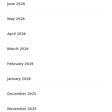
June 2026
May 2026
April 2026
March 2026
February 2026
January 2026
December 2025
November 2025