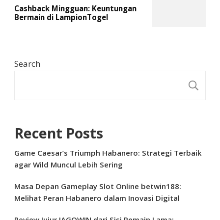
Cashback Mingguan: Keuntungan
Bermain di LampionTogel
Search
S
Recent Posts
Game Caesar’s Triumph Habanero: Strategi Terbaik
agar Wild Muncul Lebih Sering
Masa Depan Gameplay Slot Online betwin188:
Melihat Peran Habanero dalam Inovasi Digital
Review Jujur JAGOWIN dari Sisi Pemain Lama: