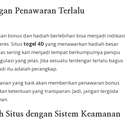
ngan Penawaran Terlalu
an bonus dan hadiah berlebihan bisa menjadi indikasi
res. Situs
togel 4D
yang menawarkan hadiah besar
elas sering kali menjadi tempat berkumpulnya penipu
gulasi yang jelas. Jika sesuatu terdengar terlalu bagus
adi itu adalah perangkap.
amanan yang baik akan memberikan penawaran bonus
dan ketentuan yang transparan. Jadi, jangan tergoda
han.
 Situs dengan Sistem Keamanan