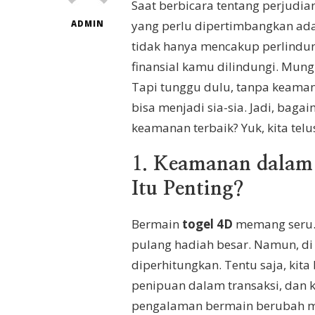
Saat berbicara tentang perjudia
yang perlu dipertimbangkan a
ADMIN
tidak hanya mencakup perlindun
finansial kamu dilindungi. Mungk
Tapi tunggu dulu, tanpa keama
bisa menjadi sia-sia. Jadi, baga
keamanan terbaik? Yuk, kita tel
1.
Keamanan dalam 
Itu Penting?
Bermain
togel 4D
memang seru.
pulang hadiah besar. Namun, di b
diperhitungkan. Tentu saja, kita
penipuan dalam transaksi, dan
pengalaman bermain berubah m