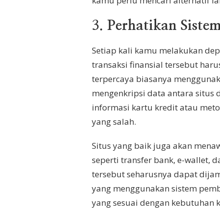
kamu perlu mencari alternatif la
3.
Perhatikan Siste
Setiap kali kamu melakukan de
transaksi finansial tersebut haru
terpercaya biasanya menggunaka
mengenkripsi data antara situs 
informasi kartu kredit atau met
yang salah.
Situs yang baik juga akan men
seperti transfer bank, e-walle
tersebut seharusnya dapat dijam
yang menggunakan sistem pemba
yang sesuai dengan kebutuhan 