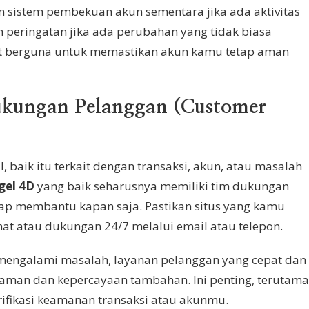
 sistem pembekuan akun sementara jika ada aktivitas
peringatan jika ada perubahan yang tidak biasa
ngat berguna untuk memastikan akun kamu tetap aman
ukungan Pelanggan (Customer
 baik itu terkait dengan transaksi, akun, atau masalah
gel 4D
yang baik seharusnya memiliki tim dukungan
iap membantu kapan saja. Pastikan situs yang kamu
hat atau dukungan 24/7 melalui email atau telepon.
 mengalami masalah, layanan pelanggan yang cepat dan
aman dan kepercayaan tambahan. Ini penting, terutama
ifikasi keamanan transaksi atau akunmu.