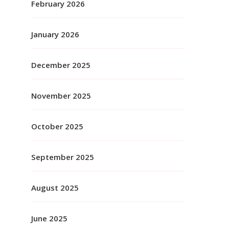
February 2026
January 2026
December 2025
November 2025
October 2025
September 2025
August 2025
June 2025