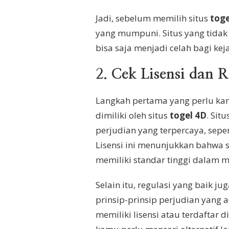
Jadi, sebelum memilih situs
toge
yang mumpuni. Situs yang tida
bisa saja menjadi celah bagi kej
2.
Cek Lisensi dan R
Langkah pertama yang perlu kam
dimiliki oleh situs
togel 4D
. Sit
perjudian yang terpercaya, sepe
Lisensi ini menunjukkan bahwa s
memiliki standar tinggi dalam 
Selain itu, regulasi yang baik 
prinsip-prinsip perjudian yang a
memiliki lisensi atau terdaftar 