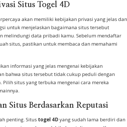
vasi Situs Togel 4D
percaya akan memiliki kebijakan privasi yang jelas dan
ngsi untuk menjelaskan bagaimana situs tersebut
 melindungi data pribadi kamu. Sebelum mendaftar
ebuah situs, pastikan untuk membaca dan memahami
rikan informasi yang jelas mengenai kebijakan
atan bahwa situs tersebut tidak cukup peduli dengan
 Pilih situs yang terbuka mengenai cara mereka
mainnya.
n Situs Berdasarkan Reputasi
ah penting. Situs
togel 4D
yang sudah lama berdiri dan