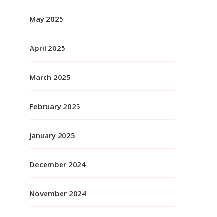
May 2025
April 2025
March 2025
February 2025
January 2025
December 2024
November 2024