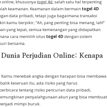
n online, khususnya
togel 4d
, salah satu hal terpenting
dalah keamanan. Keamanan dalam bermain
togel 4D
gan data pribadi, tetapi juga bagaimana transaksi
in kamu berpikir, “Ah, yang penting bisa menang, lah!”
nan yang tepat, semua kemenangan yang didapatkan
imana cara memilih situs
togel 4D
dengan sistem
usuri bersama.
Dunia Perjudian Online: Kenapa
 Kamu menebak angka dengan harapan bisa membawa
alik keseruan itu, ada risiko yang harus
 berbicara tentang risiko pencurian data pribadi,
 kemungkinan penyalahgunaan akun yang bisa membuat
enjadi mimpi buruk.